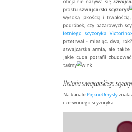
oficjalnie nazywa się
szwajca
prostu
szwajcarski scyzoryk
wysoką jakością i trwałością
podróbek, czy bazarowych s
letniego scyzoryka VictorIno
przetrwał - miesiąc, dwa, ro
szwajcarska armia, ale także
jakie cuda potrafił zbudować
taśmy
Historia szwajcarskiego scyzory
Na kanale
PiękneUmysły
znalaz
czerwonego scyzoryka.