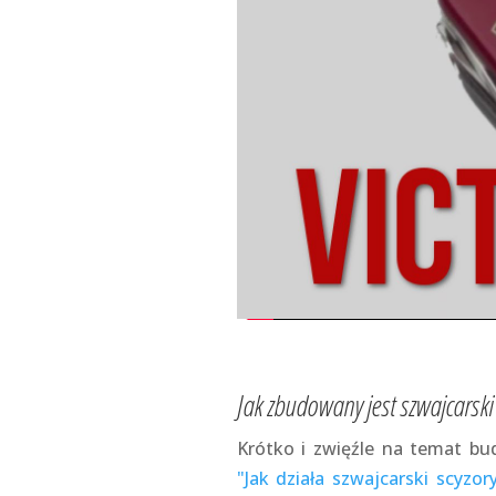
Jak zbudowany jest szwajcarski 
Krótko i zwięźle na temat bu
"Jak działa szwajcarski scyzor