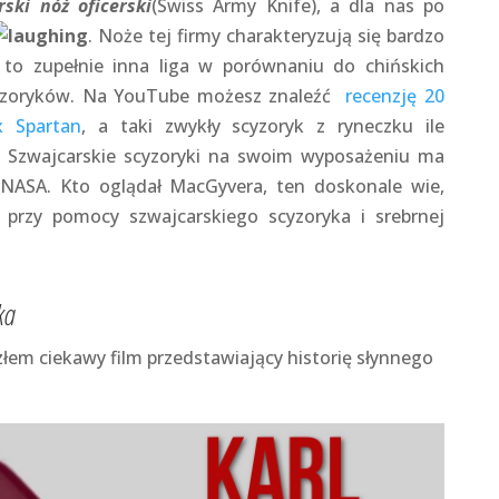
rski nóż oficerski
(Swiss Army Knife), a dla nas po
. Noże tej firmy charakteryzują się bardzo
, to zupełnie inna liga w porównaniu do chińskich
cyzoryków. Na YouTube możesz znaleźć
recenzję 20
x Spartan
, a taki zwykły scyzoryk z ryneczku ile
k? Szwajcarskie scyzoryki na swoim wyposażeniu ma
 NASA. Kto oglądał MacGyvera, ten doskonale wie,
 przy pomocy szwajcarskiego scyzoryka i srebrnej
ka
łem ciekawy film przedstawiający historię słynnego