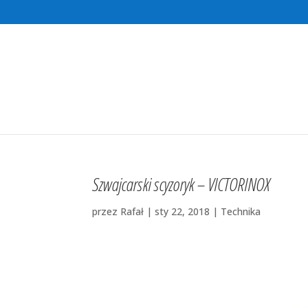
Szwajcarski scyzoryk – VICTORINOX
przez
Rafał
|
sty 22, 2018
|
Technika