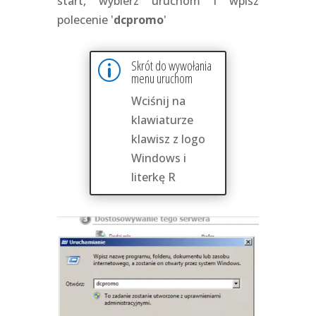
start, wybierz uruchom i wpisz
polecenie '
dcpromo
'
Skrót do wywołania
p
menu uruchom
Wciśnij na
klawiaturze
klawisz z logo
Windows i
literkę R