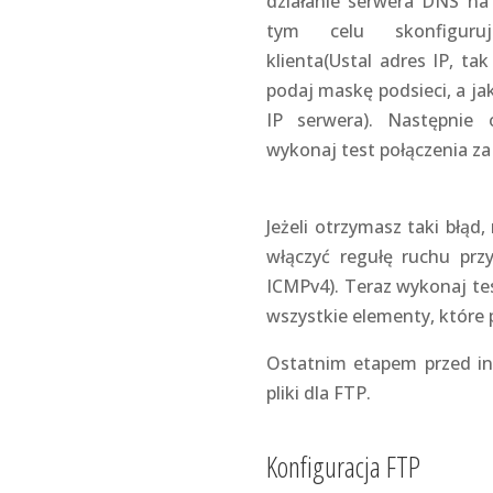
działanie serwera DNS na
tym celu skonfiguruj
klienta(Ustal adres IP, tak
podaj maskę podsieci, a j
IP serwera). Następnie 
wykonaj test połączenia za
Jeżeli otrzymasz taki błąd
włączyć regułę ruchu prz
ICMPv4). Teraz wykonaj tes
wszystkie elementy, które 
Ostatnim etapem przed in
pliki dla FTP.
Konfiguracja FTP