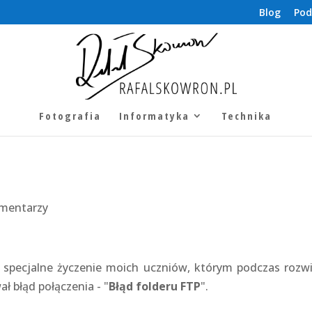
Blog
Pod
Fotografia
Informatyka
Technika
omentarzy
a specjalne życzenie moich uczniów, którym podczas roz
 błąd połączenia - "
Błąd folderu FTP
".