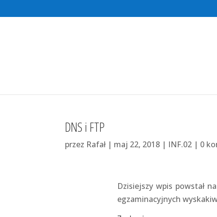
DNS i FTP
przez
Rafał
|
maj 22, 2018
|
INF.02
|
0 k
Dzisiejszy wpis powstał n
egzaminacyjnych wyskakiwał