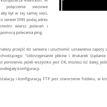
 komputerze klienckim. W
 połączenie sieciowe
 aby był w tej samej sieci,
ako serwer DNS podaj adres
otwórz wiersz poleceń i
 pomocą polecenia ping.
, należy przejść do serwera i uruchomić ustawienia zapory
ychodzącego: "Udostępnianie plików i drukarek (żądanie
t ponownie, jeżeli wszystko jest OK, możesz iść dalej, jeśl
podlegały konfiguracji.
stalacją i konfiguracją FTP jest stworzenie folderu, w 