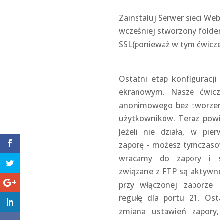
Zainstaluj Serwer sieci We
wcześniej stworzony folder
SSL(ponieważ w tym ćwiczen
Ostatni etap konfiguracji
ekranowym. Nasze ćwic
anonimowego bez tworzen
użytkowników. Teraz powi
Jeżeli nie działa, w pie
zaporę - możesz tymczasow
wracamy do zapory i s
związane z FTP są aktywne
przy włączonej zaporze 
regułę dla portu 21. Ost
zmiana ustawień zapory,