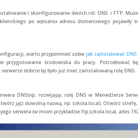
stalowanie i skonfigurowanie dwóch ról: DNS i FTP. Musi
klienckiego po wpisaniu adresu domenowego pojawiły s
onfiguracji, warto przypomnieć sobie
jak zainstalować DNS
e przygotowanie środowiska do pracy. Potrzebować bę
 serwerze dobrze by było już mieć zainstalowaną rolę DNS.
erwera DNS(np. rozwijając rolę DNS w Menedżerze Serwera
twórz ją(z dowolną nazwą, np. szkola.local). Otwórz strefę,
jego serwera (w moim przykładzie ftp.szkola.local, ades 192