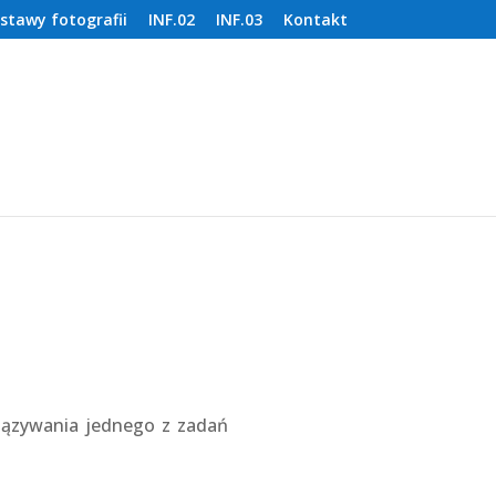
stawy fotografii
INF.02
INF.03
Kontakt
wiązywania jednego z zadań