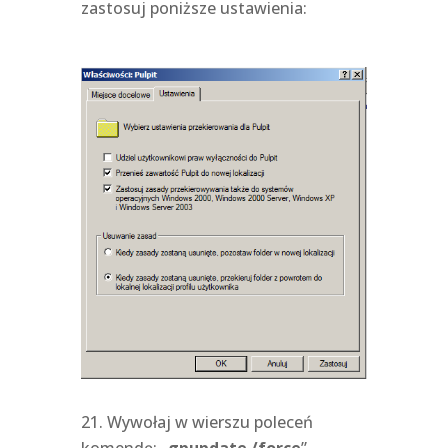
zastosuj poniższe ustawienia:
Wywołaj w wierszu poleceń
komendę: „
gpupdate /force
” –