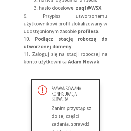
nazwa logowania: anowak
hasło docelowe:
zaq1@WSX
Przypisz utworzonemu
użytkownikowi profil zlokalizowany w
udostępnionym zasobie
profiles$
.
Podłącz stację roboczą do
utworzonej domeny
.
Zaloguj się na stacji roboczej na
konto użytkownika
Adam Nowak
.
ZAAWANSOWANA
r
KONFIGURACJA
SERWERA
Zanim przystąpisz
do tej części
zadania, sprawdź