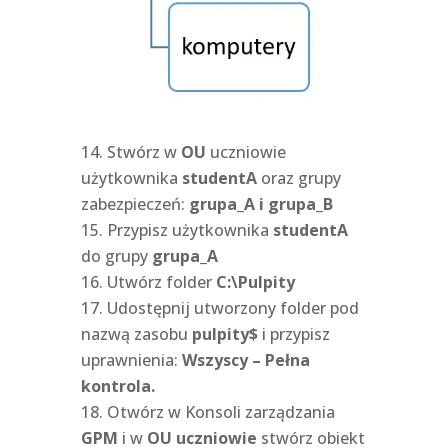
Stwórz w
OU
uczniowie
użytkownika
studentA
oraz grupy
zabezpieczeń:
grupa_A i grupa_B
Przypisz użytkownika
studentA
do grupy
grupa_A
Utwórz folder
C:\Pulpity
Udostępnij utworzony folder pod
nazwą zasobu
pulpity$
i przypisz
uprawnienia:
Wszyscy – Pełna
kontrola.
Otwórz w Konsoli zarządzania
GPM
i w
OU
uczniowie
stwórz obiekt